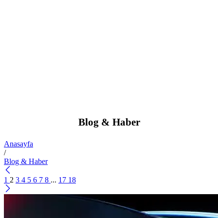
Blog & Haber
Anasayfa
/
Blog & Haber
1
2
3
4
5
6
7
8
...
17
18