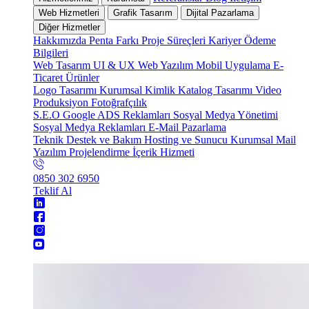
Web Hizmetleri
Grafik Tasarım
Dijital Pazarlama
Diğer Hizmetler
Hakkımızda
Penta Farkı
Proje Süreçleri
Kariyer
Ödeme
Bilgileri
Web Tasarım
UI & UX
Web Yazılım
Mobil Uygulama
E-
Ticaret
Ürünler
Logo Tasarımı
Kurumsal Kimlik
Katalog Tasarımı
Video
Produksiyon
Fotoğrafçılık
S.E.O
Google ADS Reklamları
Sosyal Medya Yönetimi
Sosyal Medya Reklamları
E-Mail Pazarlama
Teknik Destek ve Bakım
Hosting ve Sunucu
Kurumsal Mail
Yazılım Projelendirme
İçerik Hizmeti
0850 302 6950
Teklif Al