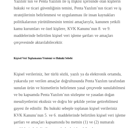
Yazılım’nın ve Penta Yazılım ile iş ilişkisi içerisinde olan kişilerin
hukuki ve ticari güvenliğinin temini, Penta Yazılım’nın ticari ve iş
stratejilerinin belirlenmesi ve uygulanması ile insan kaynakları
politikalarının yürütülmesinin temini amaçlarıyla, kanunen yetkili
kamu kurumları ve özel kişilere, KVK Kanunu’nun 8. ve 9.
maddelerinde belirtilen kişisel veri işleme şartları ve amaçları
çerçevesinde aktarılabilecektir.
Kişisel Veri Toplamanın Yöntemi ve Hukuki Sebebi
Kişisel verileriniz, her türlü sözlü, yazılı ya da elektronik ortamda,
yukarıda yer verilen amaçlar doğrultusunda Penta Yazılım tarafından
sunulan ürün ve hizmetlerin belirlenen yasal çerçevede sunulabilmesi
ve bu kapsamda Penta Yazılım’nın sözleşme ve yasadan doğan
mesuliyetlerini eksiksiz ve doğru bir şekilde yerine getirebilmesi
gayesi ile edinilir. Bu hukuki sebeple toplanan kişisel verileriniz
KVK Kanunu’nun 5. ve 6. maddelerinde belirtilen kişisel veri işleme
şartları ve amaçları kapsamında bu metnin (1) ve (2) numaralı