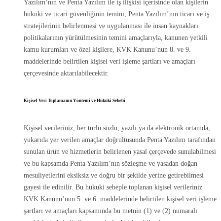
Yazılım’nın ve Penta Yazılım ile iş ilişkisi içerisinde olan kişilerin
hukuki ve ticari güvenliğinin temini, Penta Yazılım’nın ticari ve iş
stratejilerinin belirlenmesi ve uygulanması ile insan kaynakları
politikalarının yürütülmesinin temini amaçlarıyla, kanunen yetkili
kamu kurumları ve özel kişilere, KVK Kanunu’nun 8. ve 9.
maddelerinde belirtilen kişisel veri işleme şartları ve amaçları
çerçevesinde aktarılabilecektir.
Kişisel Veri Toplamanın Yöntemi ve Hukuki Sebebi
Kişisel verileriniz, her türlü sözlü, yazılı ya da elektronik ortamda,
yukarıda yer verilen amaçlar doğrultusunda Penta Yazılım tarafından
sunulan ürün ve hizmetlerin belirlenen yasal çerçevede sunulabilmesi
ve bu kapsamda Penta Yazılım’nın sözleşme ve yasadan doğan
mesuliyetlerini eksiksiz ve doğru bir şekilde yerine getirebilmesi
gayesi ile edinilir. Bu hukuki sebeple toplanan kişisel verileriniz
KVK Kanunu’nun 5. ve 6. maddelerinde belirtilen kişisel veri işleme
şartları ve amaçları kapsamında bu metnin (1) ve (2) numaralı