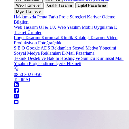
Web Hizmetleri
Grafik Tasarım
Dijital Pazarlama
Diğer Hizmetler
Hakkımızda
Penta Farkı
Proje Süreçleri
Kariyer
Ödeme
Bilgileri
Web Tasarım
UI & UX
Web Yazılım
Mobil Uygulama
E-
Ticaret
Ürünler
Logo Tasarımı
Kurumsal Kimlik
Katalog Tasarımı
Video
Produksiyon
Fotoğrafçılık
S.E.O
Google ADS Reklamları
Sosyal Medya Yönetimi
Sosyal Medya Reklamları
E-Mail Pazarlama
Teknik Destek ve Bakım
Hosting ve Sunucu
Kurumsal Mail
Yazılım Projelendirme
İçerik Hizmeti
0850 302 6950
Teklif Al