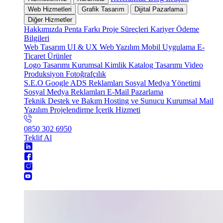
Web Hizmetleri
Grafik Tasarım
Dijital Pazarlama
Diğer Hizmetler
Hakkımızda
Penta Farkı
Proje Süreçleri
Kariyer
Ödeme
Bilgileri
Web Tasarım
UI & UX
Web Yazılım
Mobil Uygulama
E-
Ticaret
Ürünler
Logo Tasarımı
Kurumsal Kimlik
Katalog Tasarımı
Video
Produksiyon
Fotoğrafçılık
S.E.O
Google ADS Reklamları
Sosyal Medya Yönetimi
Sosyal Medya Reklamları
E-Mail Pazarlama
Teknik Destek ve Bakım
Hosting ve Sunucu
Kurumsal Mail
Yazılım Projelendirme
İçerik Hizmeti
0850 302 6950
Teklif Al