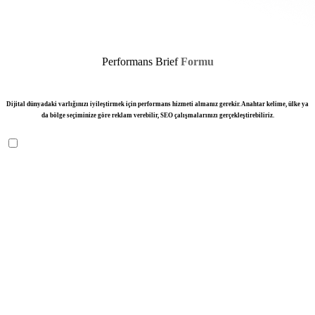
Performans Brief
Formu
Dijital dünyadaki varlığınızı iyileştirmek için performans hizmeti almanız gerekir.
Anahtar kelime, ülke ya
da bölge seçiminize göre reklam verebilir, SEO
çalışmalarınızı gerçekleştirebiliriz.