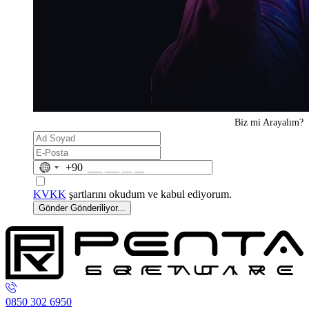
Biz mi
Arayalım?
No
+90
country
selected
KVKK
şartlarını okudum ve kabul ediyorum.
Gönder
Gönderiliyor...
0850 302 6950