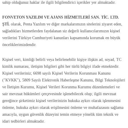
sahip olduğunuz haklar ile ilgili bilgilendirici içerikler yer almaktadır.
FONVETON YAZILIM VE AJANS HİZMETLERİ SAN. TİC. LTD.
ŞTİ.
olarak, Penta Yazılım ve diğer markalarımızın sitelerini ziyaret eden,
sağladıkları hizmetlerden faydalanan siz değerli kullanıcılarımızın kişisel
verilerini Türkiye Cumhuriyeti kanunları kapsamında korumak en büyük
önceliklerimizdendir.
Kişisel veri, kimliği belirli veya belirlenebilir kişiye ilişkin ad, soyad, TC
kimlik numarası, iletişim bilgileri gibi her türlü bilgiyi ifade etmektedir.
Kişisel verileriniz; 6698 sayılı Kişisel Verilerin Korunması Kanunu
("KVKK"), 5809 Sayılı Elektronik Haberleşme Kanunu, Bilgi Teknolojileri
ve İletişim Kurumu, Kişisel Verileri Korunma Kurumu düzenlemeleri ve
sair mevzuat hükümleri çerçevesinde işlenebilecek olup; ilgili mevzuat
gereğince şirketimiz kişisel verilerinizin hukuka aykırı olarak işlenmesini
önleme, hukuka aykırı olarak erişilmesini önleme ve muhafazasını sağlama
amacıyla, uygun güvenlik düzeyini temin etmeye yönelik tüm teknik ve
idari tedbirleri almaktadır.