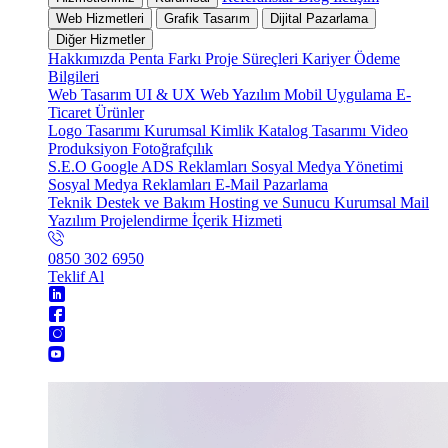
Web Hizmetleri
Grafik Tasarım
Dijital Pazarlama
Diğer Hizmetler
Hakkımızda
Penta Farkı
Proje Süreçleri
Kariyer
Ödeme
Bilgileri
Web Tasarım
UI & UX
Web Yazılım
Mobil Uygulama
E-
Ticaret
Ürünler
Logo Tasarımı
Kurumsal Kimlik
Katalog Tasarımı
Video
Produksiyon
Fotoğrafçılık
S.E.O
Google ADS Reklamları
Sosyal Medya Yönetimi
Sosyal Medya Reklamları
E-Mail Pazarlama
Teknik Destek ve Bakım
Hosting ve Sunucu
Kurumsal Mail
Yazılım Projelendirme
İçerik Hizmeti
0850 302 6950
Teklif Al