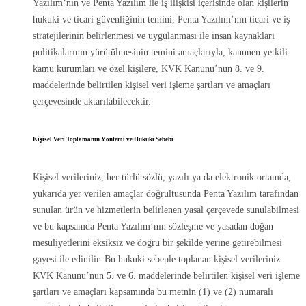
Yazılım’nın ve Penta Yazılım ile iş ilişkisi içerisinde olan kişilerin
hukuki ve ticari güvenliğinin temini, Penta Yazılım’nın ticari ve iş
stratejilerinin belirlenmesi ve uygulanması ile insan kaynakları
politikalarının yürütülmesinin temini amaçlarıyla, kanunen yetkili
kamu kurumları ve özel kişilere, KVK Kanunu’nun 8. ve 9.
maddelerinde belirtilen kişisel veri işleme şartları ve amaçları
çerçevesinde aktarılabilecektir.
Kişisel Veri Toplamanın Yöntemi ve Hukuki Sebebi
Kişisel verileriniz, her türlü sözlü, yazılı ya da elektronik ortamda,
yukarıda yer verilen amaçlar doğrultusunda Penta Yazılım tarafından
sunulan ürün ve hizmetlerin belirlenen yasal çerçevede sunulabilmesi
ve bu kapsamda Penta Yazılım’nın sözleşme ve yasadan doğan
mesuliyetlerini eksiksiz ve doğru bir şekilde yerine getirebilmesi
gayesi ile edinilir. Bu hukuki sebeple toplanan kişisel verileriniz
KVK Kanunu’nun 5. ve 6. maddelerinde belirtilen kişisel veri işleme
şartları ve amaçları kapsamında bu metnin (1) ve (2) numaralı