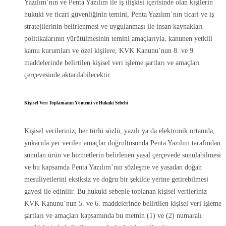
Yazılım’nın ve Penta Yazılım ile iş ilişkisi içerisinde olan kişilerin
hukuki ve ticari güvenliğinin temini, Penta Yazılım’nın ticari ve iş
stratejilerinin belirlenmesi ve uygulanması ile insan kaynakları
politikalarının yürütülmesinin temini amaçlarıyla, kanunen yetkili
kamu kurumları ve özel kişilere, KVK Kanunu’nun 8. ve 9.
maddelerinde belirtilen kişisel veri işleme şartları ve amaçları
çerçevesinde aktarılabilecektir.
Kişisel Veri Toplamanın Yöntemi ve Hukuki Sebebi
Kişisel verileriniz, her türlü sözlü, yazılı ya da elektronik ortamda,
yukarıda yer verilen amaçlar doğrultusunda Penta Yazılım tarafından
sunulan ürün ve hizmetlerin belirlenen yasal çerçevede sunulabilmesi
ve bu kapsamda Penta Yazılım’nın sözleşme ve yasadan doğan
mesuliyetlerini eksiksiz ve doğru bir şekilde yerine getirebilmesi
gayesi ile edinilir. Bu hukuki sebeple toplanan kişisel verileriniz
KVK Kanunu’nun 5. ve 6. maddelerinde belirtilen kişisel veri işleme
şartları ve amaçları kapsamında bu metnin (1) ve (2) numaralı