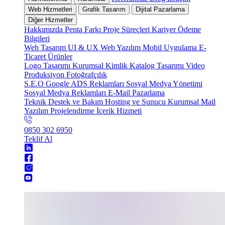
Web Hizmetleri
Grafik Tasarım
Dijital Pazarlama
Diğer Hizmetler
Hakkımızda
Penta Farkı
Proje Süreçleri
Kariyer
Ödeme
Bilgileri
Web Tasarım
UI & UX
Web Yazılım
Mobil Uygulama
E-
Ticaret
Ürünler
Logo Tasarımı
Kurumsal Kimlik
Katalog Tasarımı
Video
Produksiyon
Fotoğrafçılık
S.E.O
Google ADS Reklamları
Sosyal Medya Yönetimi
Sosyal Medya Reklamları
E-Mail Pazarlama
Teknik Destek ve Bakım
Hosting ve Sunucu
Kurumsal Mail
Yazılım Projelendirme
İçerik Hizmeti
0850 302 6950
Teklif Al