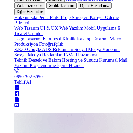
Web Hizmetleri
Grafik Tasarım
Dijital Pazarlama
Diğer Hizmetler
Hakkımızda
Penta Farkı
Proje Süreçleri
Kariyer
Ödeme
Bilgileri
Web Tasarım
UI & UX
Web Yazılım
Mobil Uygulama
E-
Ticaret
Ürünler
Logo Tasarımı
Kurumsal Kimlik
Katalog Tasarımı
Video
Produksiyon
Fotoğrafçılık
S.E.O
Google ADS Reklamları
Sosyal Medya Yönetimi
Sosyal Medya Reklamları
E-Mail Pazarlama
Teknik Destek ve Bakım
Hosting ve Sunucu
Kurumsal Mail
Yazılım Projelendirme
İçerik Hizmeti
0850 302 6950
Teklif Al