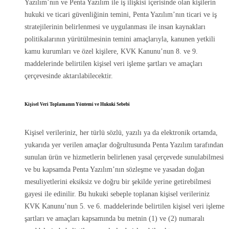
Yazılım’nın ve Penta Yazılım ile iş ilişkisi içerisinde olan kişilerin
hukuki ve ticari güvenliğinin temini, Penta Yazılım’nın ticari ve iş
stratejilerinin belirlenmesi ve uygulanması ile insan kaynakları
politikalarının yürütülmesinin temini amaçlarıyla, kanunen yetkili
kamu kurumları ve özel kişilere, KVK Kanunu’nun 8. ve 9.
maddelerinde belirtilen kişisel veri işleme şartları ve amaçları
çerçevesinde aktarılabilecektir.
Kişisel Veri Toplamanın Yöntemi ve Hukuki Sebebi
Kişisel verileriniz, her türlü sözlü, yazılı ya da elektronik ortamda,
yukarıda yer verilen amaçlar doğrultusunda Penta Yazılım tarafından
sunulan ürün ve hizmetlerin belirlenen yasal çerçevede sunulabilmesi
ve bu kapsamda Penta Yazılım’nın sözleşme ve yasadan doğan
mesuliyetlerini eksiksiz ve doğru bir şekilde yerine getirebilmesi
gayesi ile edinilir. Bu hukuki sebeple toplanan kişisel verileriniz
KVK Kanunu’nun 5. ve 6. maddelerinde belirtilen kişisel veri işleme
şartları ve amaçları kapsamında bu metnin (1) ve (2) numaralı