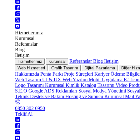
Hizmetlerimiz
Kurumsal
Referanslar
Blog
İletişim
Referanslar
Blog
İletişim
Hizmetlerimiz
Kurumsal
Web Hizmetleri
Grafik Tasarım
Dijital Pazarlama
Diğer Hizm
Hakkımızda
Penta Farkı
Proje Süreçleri
Kariyer
Ödeme Bilgile
Web Tasarım
UI & UX
Web Yazılım
Mobil Uygulama
E-Ticar
Logo Tasarımı
Kurumsal Kimlik
Katalog Tasarımı
Video Prod
S.E.O
Google ADS Reklamları
Sosyal Medya Yönetimi
Sosya
Teknik Destek ve Bakım
Hosting ve Sunucu
Kurumsal Mail
Ya
0850 302 6950
Teklif Al