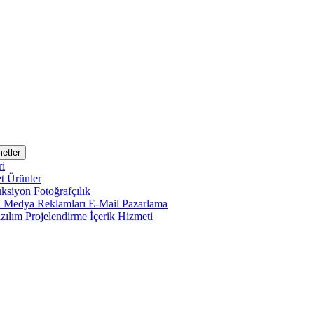
etler
ri
et
Ürünler
uksiyon
Fotoğrafçılık
l Medya Reklamları
E-Mail Pazarlama
zılım Projelendirme
İçerik Hizmeti