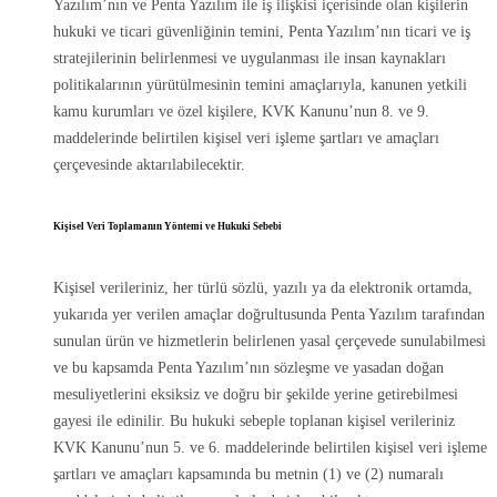
Yazılım’nın ve Penta Yazılım ile iş ilişkisi içerisinde olan kişilerin
hukuki ve ticari güvenliğinin temini, Penta Yazılım’nın ticari ve iş
stratejilerinin belirlenmesi ve uygulanması ile insan kaynakları
politikalarının yürütülmesinin temini amaçlarıyla, kanunen yetkili
kamu kurumları ve özel kişilere, KVK Kanunu’nun 8. ve 9.
maddelerinde belirtilen kişisel veri işleme şartları ve amaçları
çerçevesinde aktarılabilecektir.
Kişisel Veri Toplamanın Yöntemi ve Hukuki Sebebi
Kişisel verileriniz, her türlü sözlü, yazılı ya da elektronik ortamda,
yukarıda yer verilen amaçlar doğrultusunda Penta Yazılım tarafından
sunulan ürün ve hizmetlerin belirlenen yasal çerçevede sunulabilmesi
ve bu kapsamda Penta Yazılım’nın sözleşme ve yasadan doğan
mesuliyetlerini eksiksiz ve doğru bir şekilde yerine getirebilmesi
gayesi ile edinilir. Bu hukuki sebeple toplanan kişisel verileriniz
KVK Kanunu’nun 5. ve 6. maddelerinde belirtilen kişisel veri işleme
şartları ve amaçları kapsamında bu metnin (1) ve (2) numaralı