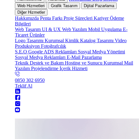
Web Hizmetleri
Grafik Tasarım
Dijital Pazarlama
Diğer Hizmetler
Hakkımızda
Penta Farkı
Proje Süreçleri
Kariyer
Ödeme
Bilgileri
Web Tasarım
UI & UX
Web Yazılım
Mobil Uygulama
E-
Ticaret
Ürünler
Logo Tasarımı
Kurumsal Kimlik
Katalog Tasarımı
Video
Produksiyon
Fotoğrafçılık
S.E.O
Google ADS Reklamları
Sosyal Medya Yönetimi
Sosyal Medya Reklamları
E-Mail Pazarlama
Teknik Destek ve Bakım
Hosting ve Sunucu
Kurumsal Mail
Yazılım Projelendirme
İçerik Hizmeti
0850 302 6950
Teklif Al