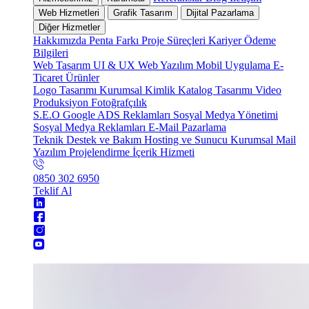
Web Hizmetleri
Grafik Tasarım
Dijital Pazarlama
Diğer Hizmetler
Hakkımızda
Penta Farkı
Proje Süreçleri
Kariyer
Ödeme
Bilgileri
Web Tasarım
UI & UX
Web Yazılım
Mobil Uygulama
E-
Ticaret
Ürünler
Logo Tasarımı
Kurumsal Kimlik
Katalog Tasarımı
Video
Produksiyon
Fotoğrafçılık
S.E.O
Google ADS Reklamları
Sosyal Medya Yönetimi
Sosyal Medya Reklamları
E-Mail Pazarlama
Teknik Destek ve Bakım
Hosting ve Sunucu
Kurumsal Mail
Yazılım Projelendirme
İçerik Hizmeti
0850 302 6950
Teklif Al