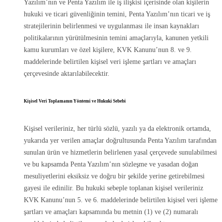
Yazılım’nın ve Penta Yazılım ile iş ilişkisi içerisinde olan kişilerin
hukuki ve ticari güvenliğinin temini, Penta Yazılım’nın ticari ve iş
stratejilerinin belirlenmesi ve uygulanması ile insan kaynakları
politikalarının yürütülmesinin temini amaçlarıyla, kanunen yetkili
kamu kurumları ve özel kişilere, KVK Kanunu’nun 8. ve 9.
maddelerinde belirtilen kişisel veri işleme şartları ve amaçları
çerçevesinde aktarılabilecektir.
Kişisel Veri Toplamanın Yöntemi ve Hukuki Sebebi
Kişisel verileriniz, her türlü sözlü, yazılı ya da elektronik ortamda,
yukarıda yer verilen amaçlar doğrultusunda Penta Yazılım tarafından
sunulan ürün ve hizmetlerin belirlenen yasal çerçevede sunulabilmesi
ve bu kapsamda Penta Yazılım’nın sözleşme ve yasadan doğan
mesuliyetlerini eksiksiz ve doğru bir şekilde yerine getirebilmesi
gayesi ile edinilir. Bu hukuki sebeple toplanan kişisel verileriniz
KVK Kanunu’nun 5. ve 6. maddelerinde belirtilen kişisel veri işleme
şartları ve amaçları kapsamında bu metnin (1) ve (2) numaralı