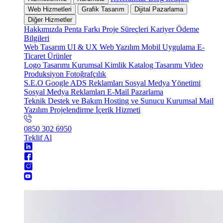
Web Hizmetleri
Grafik Tasarım
Dijital Pazarlama
Diğer Hizmetler
Hakkımızda
Penta Farkı
Proje Süreçleri
Kariyer
Ödeme
Bilgileri
Web Tasarım
UI & UX
Web Yazılım
Mobil Uygulama
E-
Ticaret
Ürünler
Logo Tasarımı
Kurumsal Kimlik
Katalog Tasarımı
Video
Produksiyon
Fotoğrafçılık
S.E.O
Google ADS Reklamları
Sosyal Medya Yönetimi
Sosyal Medya Reklamları
E-Mail Pazarlama
Teknik Destek ve Bakım
Hosting ve Sunucu
Kurumsal Mail
Yazılım Projelendirme
İçerik Hizmeti
0850 302 6950
Teklif Al