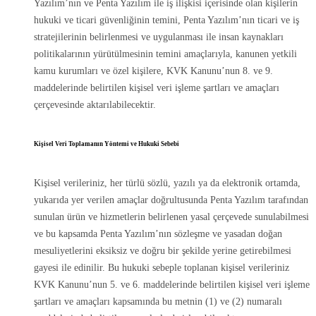
Yazılım’nın ve Penta Yazılım ile iş ilişkisi içerisinde olan kişilerin
hukuki ve ticari güvenliğinin temini, Penta Yazılım’nın ticari ve iş
stratejilerinin belirlenmesi ve uygulanması ile insan kaynakları
politikalarının yürütülmesinin temini amaçlarıyla, kanunen yetkili
kamu kurumları ve özel kişilere, KVK Kanunu’nun 8. ve 9.
maddelerinde belirtilen kişisel veri işleme şartları ve amaçları
çerçevesinde aktarılabilecektir.
Kişisel Veri Toplamanın Yöntemi ve Hukuki Sebebi
Kişisel verileriniz, her türlü sözlü, yazılı ya da elektronik ortamda,
yukarıda yer verilen amaçlar doğrultusunda Penta Yazılım tarafından
sunulan ürün ve hizmetlerin belirlenen yasal çerçevede sunulabilmesi
ve bu kapsamda Penta Yazılım’nın sözleşme ve yasadan doğan
mesuliyetlerini eksiksiz ve doğru bir şekilde yerine getirebilmesi
gayesi ile edinilir. Bu hukuki sebeple toplanan kişisel verileriniz
KVK Kanunu’nun 5. ve 6. maddelerinde belirtilen kişisel veri işleme
şartları ve amaçları kapsamında bu metnin (1) ve (2) numaralı