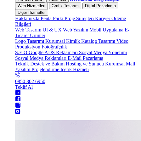
Web Hizmetleri
Grafik Tasarım
Dijital Pazarlama
Diğer Hizmetler
Hakkımızda
Penta Farkı
Proje Süreçleri
Kariyer
Ödeme
Bilgileri
Web Tasarım
UI & UX
Web Yazılım
Mobil Uygulama
E-
Ticaret
Ürünler
Logo Tasarımı
Kurumsal Kimlik
Katalog Tasarımı
Video
Produksiyon
Fotoğrafçılık
S.E.O
Google ADS Reklamları
Sosyal Medya Yönetimi
Sosyal Medya Reklamları
E-Mail Pazarlama
Teknik Destek ve Bakım
Hosting ve Sunucu
Kurumsal Mail
Yazılım Projelendirme
İçerik Hizmeti
0850 302 6950
Teklif Al