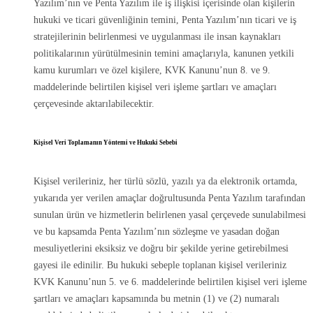
Yazılım’nın ve Penta Yazılım ile iş ilişkisi içerisinde olan kişilerin
hukuki ve ticari güvenliğinin temini, Penta Yazılım’nın ticari ve iş
stratejilerinin belirlenmesi ve uygulanması ile insan kaynakları
politikalarının yürütülmesinin temini amaçlarıyla, kanunen yetkili
kamu kurumları ve özel kişilere, KVK Kanunu’nun 8. ve 9.
maddelerinde belirtilen kişisel veri işleme şartları ve amaçları
çerçevesinde aktarılabilecektir.
Kişisel Veri Toplamanın Yöntemi ve Hukuki Sebebi
Kişisel verileriniz, her türlü sözlü, yazılı ya da elektronik ortamda,
yukarıda yer verilen amaçlar doğrultusunda Penta Yazılım tarafından
sunulan ürün ve hizmetlerin belirlenen yasal çerçevede sunulabilmesi
ve bu kapsamda Penta Yazılım’nın sözleşme ve yasadan doğan
mesuliyetlerini eksiksiz ve doğru bir şekilde yerine getirebilmesi
gayesi ile edinilir. Bu hukuki sebeple toplanan kişisel verileriniz
KVK Kanunu’nun 5. ve 6. maddelerinde belirtilen kişisel veri işleme
şartları ve amaçları kapsamında bu metnin (1) ve (2) numaralı