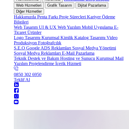
Web Hizmetleri
Grafik Tasarım
Dijital Pazarlama
Diğer Hizmetler
Hakkımızda
Penta Farkı
Proje Süreçleri
Kariyer
Ödeme
Bilgileri
Web Tasarım
UI & UX
Web Yazılım
Mobil Uygulama
E-
Ticaret
Ürünler
Logo Tasarımı
Kurumsal Kimlik
Katalog Tasarımı
Video
Produksiyon
Fotoğrafçılık
S.E.O
Google ADS Reklamları
Sosyal Medya Yönetimi
Sosyal Medya Reklamları
E-Mail Pazarlama
Teknik Destek ve Bakım
Hosting ve Sunucu
Kurumsal Mail
Yazılım Projelendirme
İçerik Hizmeti
0850 302 6950
Teklif Al