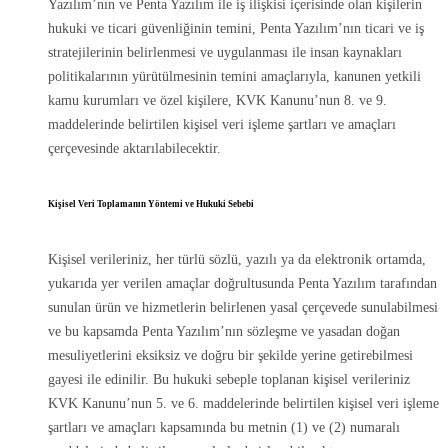
Yazılım’nın ve Penta Yazılım ile iş ilişkisi içerisinde olan kişilerin
hukuki ve ticari güvenliğinin temini, Penta Yazılım’nın ticari ve iş
stratejilerinin belirlenmesi ve uygulanması ile insan kaynakları
politikalarının yürütülmesinin temini amaçlarıyla, kanunen yetkili
kamu kurumları ve özel kişilere, KVK Kanunu’nun 8. ve 9.
maddelerinde belirtilen kişisel veri işleme şartları ve amaçları
çerçevesinde aktarılabilecektir.
Kişisel Veri Toplamanın Yöntemi ve Hukuki Sebebi
Kişisel verileriniz, her türlü sözlü, yazılı ya da elektronik ortamda,
yukarıda yer verilen amaçlar doğrultusunda Penta Yazılım tarafından
sunulan ürün ve hizmetlerin belirlenen yasal çerçevede sunulabilmesi
ve bu kapsamda Penta Yazılım’nın sözleşme ve yasadan doğan
mesuliyetlerini eksiksiz ve doğru bir şekilde yerine getirebilmesi
gayesi ile edinilir. Bu hukuki sebeple toplanan kişisel verileriniz
KVK Kanunu’nun 5. ve 6. maddelerinde belirtilen kişisel veri işleme
şartları ve amaçları kapsamında bu metnin (1) ve (2) numaralı