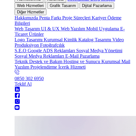
Web Hizmetleri
Grafik Tasarım
Dijital Pazarlama
Diğer Hizmetler
Hakkımızda
Penta Farkı
Proje Süreçleri
Kariyer
Ödeme
Bilgileri
Web Tasarım
UI & UX
Web Yazılım
Mobil Uygulama
E-
Ticaret
Ürünler
Logo Tasarımı
Kurumsal Kimlik
Katalog Tasarımı
Video
Produksiyon
Fotoğrafçılık
S.E.O
Google ADS Reklamları
Sosyal Medya Yönetimi
Sosyal Medya Reklamları
E-Mail Pazarlama
Teknik Destek ve Bakım
Hosting ve Sunucu
Kurumsal Mail
Yazılım Projelendirme
İçerik Hizmeti
0850 302 6950
Teklif Al