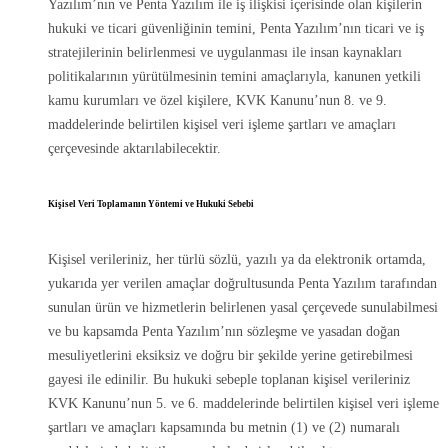
Yazılım’nın ve Penta Yazılım ile iş ilişkisi içerisinde olan kişilerin
hukuki ve ticari güvenliğinin temini, Penta Yazılım’nın ticari ve iş
stratejilerinin belirlenmesi ve uygulanması ile insan kaynakları
politikalarının yürütülmesinin temini amaçlarıyla, kanunen yetkili
kamu kurumları ve özel kişilere, KVK Kanunu’nun 8. ve 9.
maddelerinde belirtilen kişisel veri işleme şartları ve amaçları
çerçevesinde aktarılabilecektir.
Kişisel Veri Toplamanın Yöntemi ve Hukuki Sebebi
Kişisel verileriniz, her türlü sözlü, yazılı ya da elektronik ortamda,
yukarıda yer verilen amaçlar doğrultusunda Penta Yazılım tarafından
sunulan ürün ve hizmetlerin belirlenen yasal çerçevede sunulabilmesi
ve bu kapsamda Penta Yazılım’nın sözleşme ve yasadan doğan
mesuliyetlerini eksiksiz ve doğru bir şekilde yerine getirebilmesi
gayesi ile edinilir. Bu hukuki sebeple toplanan kişisel verileriniz
KVK Kanunu’nun 5. ve 6. maddelerinde belirtilen kişisel veri işleme
şartları ve amaçları kapsamında bu metnin (1) ve (2) numaralı