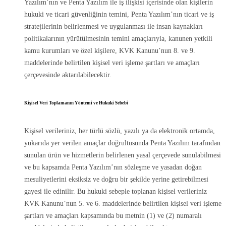
Yazılım’nın ve Penta Yazılım ile iş ilişkisi içerisinde olan kişilerin
hukuki ve ticari güvenliğinin temini, Penta Yazılım’nın ticari ve iş
stratejilerinin belirlenmesi ve uygulanması ile insan kaynakları
politikalarının yürütülmesinin temini amaçlarıyla, kanunen yetkili
kamu kurumları ve özel kişilere, KVK Kanunu’nun 8. ve 9.
maddelerinde belirtilen kişisel veri işleme şartları ve amaçları
çerçevesinde aktarılabilecektir.
Kişisel Veri Toplamanın Yöntemi ve Hukuki Sebebi
Kişisel verileriniz, her türlü sözlü, yazılı ya da elektronik ortamda,
yukarıda yer verilen amaçlar doğrultusunda Penta Yazılım tarafından
sunulan ürün ve hizmetlerin belirlenen yasal çerçevede sunulabilmesi
ve bu kapsamda Penta Yazılım’nın sözleşme ve yasadan doğan
mesuliyetlerini eksiksiz ve doğru bir şekilde yerine getirebilmesi
gayesi ile edinilir. Bu hukuki sebeple toplanan kişisel verileriniz
KVK Kanunu’nun 5. ve 6. maddelerinde belirtilen kişisel veri işleme
şartları ve amaçları kapsamında bu metnin (1) ve (2) numaralı