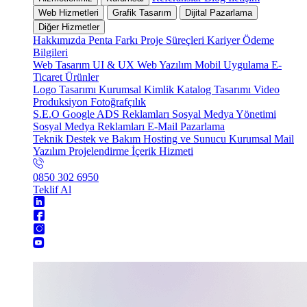
Web Hizmetleri
Grafik Tasarım
Dijital Pazarlama
Diğer Hizmetler
Hakkımızda
Penta Farkı
Proje Süreçleri
Kariyer
Ödeme
Bilgileri
Web Tasarım
UI & UX
Web Yazılım
Mobil Uygulama
E-
Ticaret
Ürünler
Logo Tasarımı
Kurumsal Kimlik
Katalog Tasarımı
Video
Produksiyon
Fotoğrafçılık
S.E.O
Google ADS Reklamları
Sosyal Medya Yönetimi
Sosyal Medya Reklamları
E-Mail Pazarlama
Teknik Destek ve Bakım
Hosting ve Sunucu
Kurumsal Mail
Yazılım Projelendirme
İçerik Hizmeti
0850 302 6950
Teklif Al