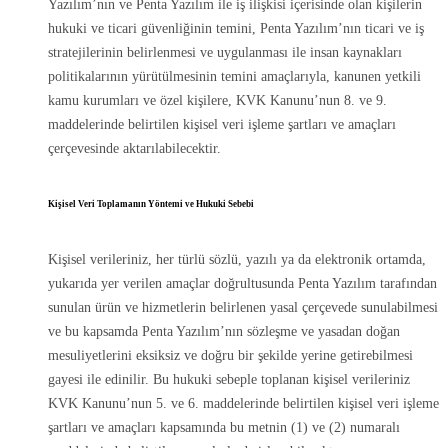
Yazılım’nın ve Penta Yazılım ile iş ilişkisi içerisinde olan kişilerin
hukuki ve ticari güvenliğinin temini, Penta Yazılım’nın ticari ve iş
stratejilerinin belirlenmesi ve uygulanması ile insan kaynakları
politikalarının yürütülmesinin temini amaçlarıyla, kanunen yetkili
kamu kurumları ve özel kişilere, KVK Kanunu’nun 8. ve 9.
maddelerinde belirtilen kişisel veri işleme şartları ve amaçları
çerçevesinde aktarılabilecektir.
Kişisel Veri Toplamanın Yöntemi ve Hukuki Sebebi
Kişisel verileriniz, her türlü sözlü, yazılı ya da elektronik ortamda,
yukarıda yer verilen amaçlar doğrultusunda Penta Yazılım tarafından
sunulan ürün ve hizmetlerin belirlenen yasal çerçevede sunulabilmesi
ve bu kapsamda Penta Yazılım’nın sözleşme ve yasadan doğan
mesuliyetlerini eksiksiz ve doğru bir şekilde yerine getirebilmesi
gayesi ile edinilir. Bu hukuki sebeple toplanan kişisel verileriniz
KVK Kanunu’nun 5. ve 6. maddelerinde belirtilen kişisel veri işleme
şartları ve amaçları kapsamında bu metnin (1) ve (2) numaralı