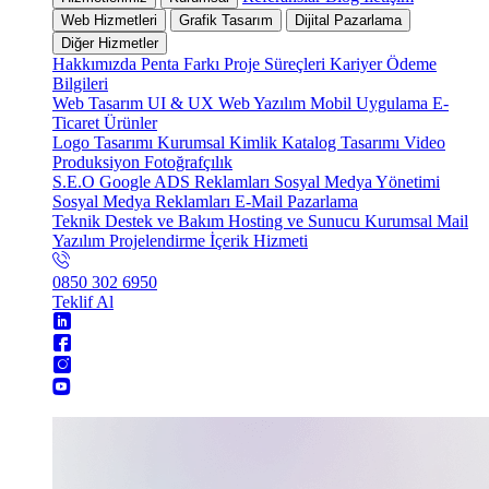
Web Hizmetleri
Grafik Tasarım
Dijital Pazarlama
Diğer Hizmetler
Hakkımızda
Penta Farkı
Proje Süreçleri
Kariyer
Ödeme
Bilgileri
Web Tasarım
UI & UX
Web Yazılım
Mobil Uygulama
E-
Ticaret
Ürünler
Logo Tasarımı
Kurumsal Kimlik
Katalog Tasarımı
Video
Produksiyon
Fotoğrafçılık
S.E.O
Google ADS Reklamları
Sosyal Medya Yönetimi
Sosyal Medya Reklamları
E-Mail Pazarlama
Teknik Destek ve Bakım
Hosting ve Sunucu
Kurumsal Mail
Yazılım Projelendirme
İçerik Hizmeti
0850 302 6950
Teklif Al