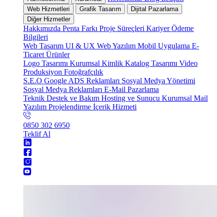
Web Hizmetleri
Grafik Tasarım
Dijital Pazarlama
Diğer Hizmetler
Hakkımızda
Penta Farkı
Proje Süreçleri
Kariyer
Ödeme
Bilgileri
Web Tasarım
UI & UX
Web Yazılım
Mobil Uygulama
E-
Ticaret
Ürünler
Logo Tasarımı
Kurumsal Kimlik
Katalog Tasarımı
Video
Produksiyon
Fotoğrafçılık
S.E.O
Google ADS Reklamları
Sosyal Medya Yönetimi
Sosyal Medya Reklamları
E-Mail Pazarlama
Teknik Destek ve Bakım
Hosting ve Sunucu
Kurumsal Mail
Yazılım Projelendirme
İçerik Hizmeti
0850 302 6950
Teklif Al