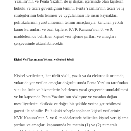
Yazılım’nın ve Penta Yazılım ile iş ilişkisi içerisinde olan kişilerin
hukuki ve ticari güvenliğinin temini, Penta Yazılım’nın ticari ve iş
stratejilerinin belirlenmesi ve uygulanması ile insan kaynakları
politikalarının yürütülmesinin temini amaçlarıyla, kanunen yetkili
kamu kurumları ve özel kişilere, KVK Kanunu’nun 8. ve 9.
maddelerinde belirtilen kişisel veri işleme şartları ve amaçları
çerçevesinde aktarılabilecektir.
Kişisel Veri Toplamanın Yöntemi ve Hukuki Sebebi
Kişisel verileriniz, her türlü sözlü, yazılı ya da elektronik ortamda,
yukarıda yer verilen amaçlar doğrultusunda Penta Yazılım tarafından
sunulan ürün ve hizmetlerin belirlenen yasal çerçevede sunulabilmesi
ve bu kapsamda Penta Yazılım’nın sözleşme ve yasadan doğan
mesuliyetlerini eksiksiz ve doğru bir şekilde yerine getirebilmesi
gayesi ile edinilir. Bu hukuki sebeple toplanan kişisel verileriniz
KVK Kanunu’nun 5. ve 6. maddelerinde belirtilen kişisel veri işleme
şartları ve amaçları kapsamında bu metnin (1) ve (2) numaralı