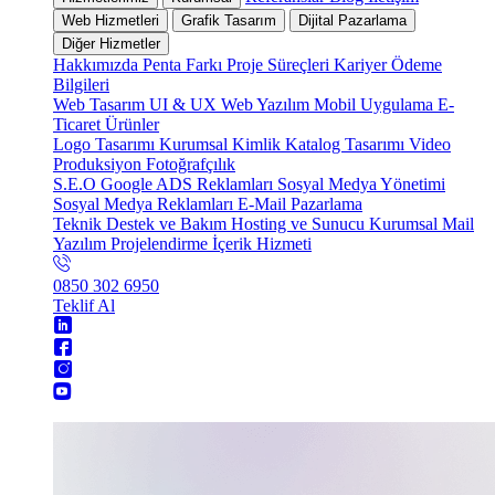
Web Hizmetleri
Grafik Tasarım
Dijital Pazarlama
Diğer Hizmetler
Hakkımızda
Penta Farkı
Proje Süreçleri
Kariyer
Ödeme
Bilgileri
Web Tasarım
UI & UX
Web Yazılım
Mobil Uygulama
E-
Ticaret
Ürünler
Logo Tasarımı
Kurumsal Kimlik
Katalog Tasarımı
Video
Produksiyon
Fotoğrafçılık
S.E.O
Google ADS Reklamları
Sosyal Medya Yönetimi
Sosyal Medya Reklamları
E-Mail Pazarlama
Teknik Destek ve Bakım
Hosting ve Sunucu
Kurumsal Mail
Yazılım Projelendirme
İçerik Hizmeti
0850 302 6950
Teklif Al