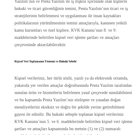
Yazılım’nın ve Penta Yazılım ile iş ilişkisi içerisinde olan kişilerin
hukuki ve ticari güvenliğinin temini, Penta Yazılım’nın ticari ve iş
stratejilerinin belirlenmesi ve uygulanması ile insan kaynakları
politikalarının yürütülmesinin temini amaçlarıyla, kanunen yetkili
kamu kurumları ve özel kişilere, KVK Kanunu’nun 8. ve 9.
maddelerinde belirtilen kişisel veri işleme şartları ve amaçları
çerçevesinde aktarılabilecektir.
Kişisel Veri Toplamanın Yöntemi ve Hukuki Sebebi
Kişisel verileriniz, her türlü sözlü, yazılı ya da elektronik ortamda,
yukarıda yer verilen amaçlar doğrultusunda Penta Yazılım tarafından
sunulan ürün ve hizmetlerin belirlenen yasal çerçevede sunulabilmesi
ve bu kapsamda Penta Yazılım’nın sözleşme ve yasadan doğan
mesuliyetlerini eksiksiz ve doğru bir şekilde yerine getirebilmesi
gayesi ile edinilir. Bu hukuki sebeple toplanan kişisel verileriniz
KVK Kanunu’nun 5. ve 6. maddelerinde belirtilen kişisel veri işleme
şartları ve amaçları kapsamında bu metnin (1) ve (2) numaralı