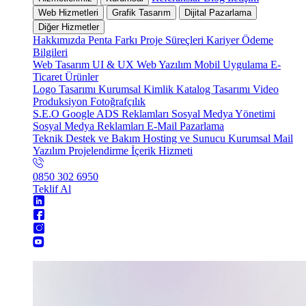
Web Hizmetleri
Grafik Tasarım
Dijital Pazarlama
Diğer Hizmetler
Hakkımızda
Penta Farkı
Proje Süreçleri
Kariyer
Ödeme
Bilgileri
Web Tasarım
UI & UX
Web Yazılım
Mobil Uygulama
E-
Ticaret
Ürünler
Logo Tasarımı
Kurumsal Kimlik
Katalog Tasarımı
Video
Produksiyon
Fotoğrafçılık
S.E.O
Google ADS Reklamları
Sosyal Medya Yönetimi
Sosyal Medya Reklamları
E-Mail Pazarlama
Teknik Destek ve Bakım
Hosting ve Sunucu
Kurumsal Mail
Yazılım Projelendirme
İçerik Hizmeti
0850 302 6950
Teklif Al