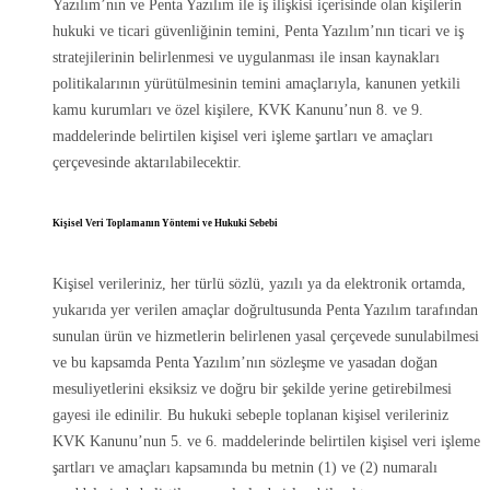
Yazılım’nın ve Penta Yazılım ile iş ilişkisi içerisinde olan kişilerin
hukuki ve ticari güvenliğinin temini, Penta Yazılım’nın ticari ve iş
stratejilerinin belirlenmesi ve uygulanması ile insan kaynakları
politikalarının yürütülmesinin temini amaçlarıyla, kanunen yetkili
kamu kurumları ve özel kişilere, KVK Kanunu’nun 8. ve 9.
maddelerinde belirtilen kişisel veri işleme şartları ve amaçları
çerçevesinde aktarılabilecektir.
Kişisel Veri Toplamanın Yöntemi ve Hukuki Sebebi
Kişisel verileriniz, her türlü sözlü, yazılı ya da elektronik ortamda,
yukarıda yer verilen amaçlar doğrultusunda Penta Yazılım tarafından
sunulan ürün ve hizmetlerin belirlenen yasal çerçevede sunulabilmesi
ve bu kapsamda Penta Yazılım’nın sözleşme ve yasadan doğan
mesuliyetlerini eksiksiz ve doğru bir şekilde yerine getirebilmesi
gayesi ile edinilir. Bu hukuki sebeple toplanan kişisel verileriniz
KVK Kanunu’nun 5. ve 6. maddelerinde belirtilen kişisel veri işleme
şartları ve amaçları kapsamında bu metnin (1) ve (2) numaralı