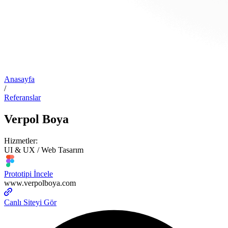
Anasayfa
/
Referanslar
Verpol Boya
Hizmetler:
UI & UX / Web Tasarım
Prototipi İncele
www.verpolboya.com
Canlı Siteyi Gör