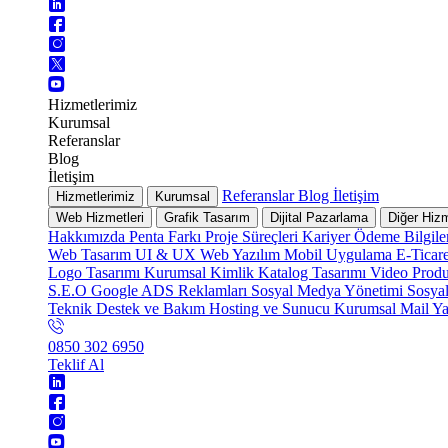
Hizmetlerimiz
Kurumsal
Referanslar
Blog
İletişim
Referanslar
Blog
İletişim
Hizmetlerimiz
Kurumsal
Web Hizmetleri
Grafik Tasarım
Dijital Pazarlama
Diğer Hizm
Hakkımızda
Penta Farkı
Proje Süreçleri
Kariyer
Ödeme Bilgile
Web Tasarım
UI & UX
Web Yazılım
Mobil Uygulama
E-Ticar
Logo Tasarımı
Kurumsal Kimlik
Katalog Tasarımı
Video Prod
S.E.O
Google ADS Reklamları
Sosyal Medya Yönetimi
Sosya
Teknik Destek ve Bakım
Hosting ve Sunucu
Kurumsal Mail
Ya
0850 302 6950
Teklif Al