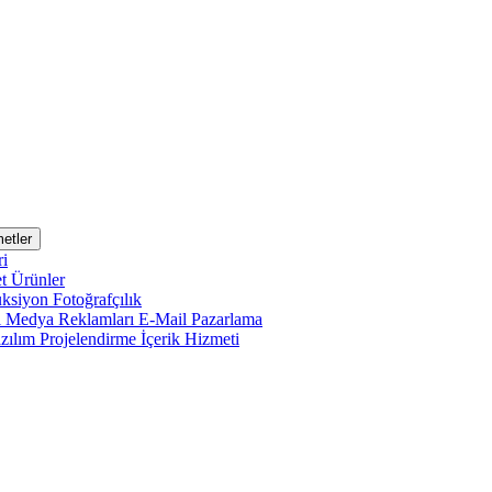
etler
ri
et
Ürünler
uksiyon
Fotoğrafçılık
l Medya Reklamları
E-Mail Pazarlama
zılım Projelendirme
İçerik Hizmeti