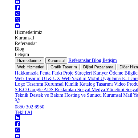
Hizmetlerimiz
Kurumsal
Referanslar
Blog
İletişim
Referanslar
Blog
İletişim
Hizmetlerimiz
Kurumsal
Web Hizmetleri
Grafik Tasarım
Dijital Pazarlama
Diğer Hizm
Hakkımızda
Penta Farkı
Proje Süreçleri
Kariyer
Ödeme Bilgile
Web Tasarım
UI & UX
Web Yazılım
Mobil Uygulama
E-Ticar
Logo Tasarımı
Kurumsal Kimlik
Katalog Tasarımı
Video Prod
S.E.O
Google ADS Reklamları
Sosyal Medya Yönetimi
Sosya
Teknik Destek ve Bakım
Hosting ve Sunucu
Kurumsal Mail
Ya
0850 302 6950
Teklif Al