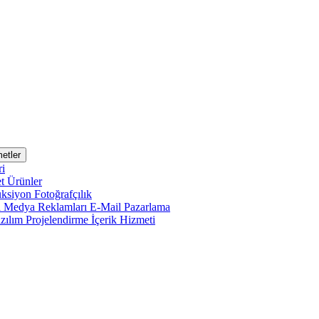
etler
ri
et
Ürünler
uksiyon
Fotoğrafçılık
l Medya Reklamları
E-Mail Pazarlama
zılım Projelendirme
İçerik Hizmeti