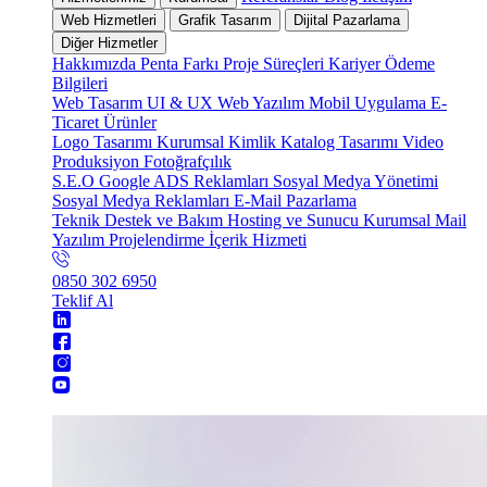
Web Hizmetleri
Grafik Tasarım
Dijital Pazarlama
Diğer Hizmetler
Hakkımızda
Penta Farkı
Proje Süreçleri
Kariyer
Ödeme
Bilgileri
Web Tasarım
UI & UX
Web Yazılım
Mobil Uygulama
E-
Ticaret
Ürünler
Logo Tasarımı
Kurumsal Kimlik
Katalog Tasarımı
Video
Produksiyon
Fotoğrafçılık
S.E.O
Google ADS Reklamları
Sosyal Medya Yönetimi
Sosyal Medya Reklamları
E-Mail Pazarlama
Teknik Destek ve Bakım
Hosting ve Sunucu
Kurumsal Mail
Yazılım Projelendirme
İçerik Hizmeti
0850 302 6950
Teklif Al