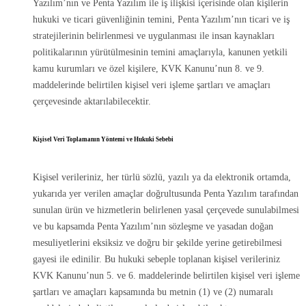
Yazılım’nın ve Penta Yazılım ile iş ilişkisi içerisinde olan kişilerin
hukuki ve ticari güvenliğinin temini, Penta Yazılım’nın ticari ve iş
stratejilerinin belirlenmesi ve uygulanması ile insan kaynakları
politikalarının yürütülmesinin temini amaçlarıyla, kanunen yetkili
kamu kurumları ve özel kişilere, KVK Kanunu’nun 8. ve 9.
maddelerinde belirtilen kişisel veri işleme şartları ve amaçları
çerçevesinde aktarılabilecektir.
Kişisel Veri Toplamanın Yöntemi ve Hukuki Sebebi
Kişisel verileriniz, her türlü sözlü, yazılı ya da elektronik ortamda,
yukarıda yer verilen amaçlar doğrultusunda Penta Yazılım tarafından
sunulan ürün ve hizmetlerin belirlenen yasal çerçevede sunulabilmesi
ve bu kapsamda Penta Yazılım’nın sözleşme ve yasadan doğan
mesuliyetlerini eksiksiz ve doğru bir şekilde yerine getirebilmesi
gayesi ile edinilir. Bu hukuki sebeple toplanan kişisel verileriniz
KVK Kanunu’nun 5. ve 6. maddelerinde belirtilen kişisel veri işleme
şartları ve amaçları kapsamında bu metnin (1) ve (2) numaralı