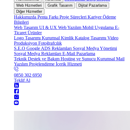
Web Hizmetleri
Grafik Tasarım
Dijital Pazarlama
Diğer Hizmetler
Hakkımızda
Penta Farkı
Proje Süreçleri
Kariyer
Ödeme
Bilgileri
Web Tasarım
UI & UX
Web Yazılım
Mobil Uygulama
E-
Ticaret
Ürünler
Logo Tasarımı
Kurumsal Kimlik
Katalog Tasarımı
Video
Produksiyon
Fotoğrafçılık
S.E.O
Google ADS Reklamları
Sosyal Medya Yönetimi
Sosyal Medya Reklamları
E-Mail Pazarlama
Teknik Destek ve Bakım
Hosting ve Sunucu
Kurumsal Mail
Yazılım Projelendirme
İçerik Hizmeti
0850 302 6950
Teklif Al