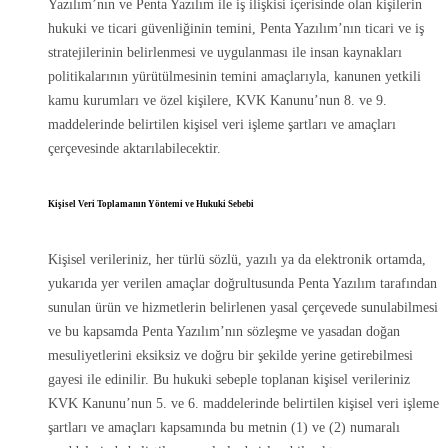
Yazılım’nın ve Penta Yazılım ile iş ilişkisi içerisinde olan kişilerin
hukuki ve ticari güvenliğinin temini, Penta Yazılım’nın ticari ve iş
stratejilerinin belirlenmesi ve uygulanması ile insan kaynakları
politikalarının yürütülmesinin temini amaçlarıyla, kanunen yetkili
kamu kurumları ve özel kişilere, KVK Kanunu’nun 8. ve 9.
maddelerinde belirtilen kişisel veri işleme şartları ve amaçları
çerçevesinde aktarılabilecektir.
Kişisel Veri Toplamanın Yöntemi ve Hukuki Sebebi
Kişisel verileriniz, her türlü sözlü, yazılı ya da elektronik ortamda,
yukarıda yer verilen amaçlar doğrultusunda Penta Yazılım tarafından
sunulan ürün ve hizmetlerin belirlenen yasal çerçevede sunulabilmesi
ve bu kapsamda Penta Yazılım’nın sözleşme ve yasadan doğan
mesuliyetlerini eksiksiz ve doğru bir şekilde yerine getirebilmesi
gayesi ile edinilir. Bu hukuki sebeple toplanan kişisel verileriniz
KVK Kanunu’nun 5. ve 6. maddelerinde belirtilen kişisel veri işleme
şartları ve amaçları kapsamında bu metnin (1) ve (2) numaralı