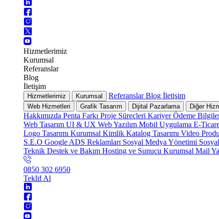
Hizmetlerimiz
Kurumsal
Referanslar
Blog
İletişim
Referanslar
Blog
İletişim
Hizmetlerimiz
Kurumsal
Web Hizmetleri
Grafik Tasarım
Dijital Pazarlama
Diğer Hizm
Hakkımızda
Penta Farkı
Proje Süreçleri
Kariyer
Ödeme Bilgile
Web Tasarım
UI & UX
Web Yazılım
Mobil Uygulama
E-Ticar
Logo Tasarımı
Kurumsal Kimlik
Katalog Tasarımı
Video Prod
S.E.O
Google ADS Reklamları
Sosyal Medya Yönetimi
Sosya
Teknik Destek ve Bakım
Hosting ve Sunucu
Kurumsal Mail
Ya
0850 302 6950
Teklif Al