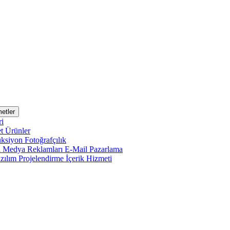
etler
ri
et
Ürünler
uksiyon
Fotoğrafçılık
l Medya Reklamları
E-Mail Pazarlama
zılım Projelendirme
İçerik Hizmeti