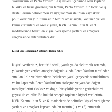
Yazılım’nın ve Penta Yazılım ile iş ilişkisi içerisinde olan kişilerin
hukuki ve ticari güvenliğinin temini, Penta Yazılım’nın ticari ve iş
stratejilerinin belirlenmesi ve uygulanması ile insan kaynakları
politikalarının yürütülmesinin temini amaçlarıyla, kanunen yetkili
kamu kurumları ve özel kişilere, KVK Kanunu’nun 8. ve 9.
maddelerinde belirtilen kişisel veri işleme şartları ve amaçları
çerçevesinde aktarılabilecektir.
Kişisel Veri Toplamanın Yöntemi ve Hukuki Sebebi
Kişisel verileriniz, her türlü sözlü, yazılı ya da elektronik ortamda,
yukarıda yer verilen amaçlar doğrultusunda Penta Yazılım tarafından
sunulan ürün ve hizmetlerin belirlenen yasal çerçevede sunulabilmesi
ve bu kapsamda Penta Yazılım’nın sözleşme ve yasadan doğan
mesuliyetlerini eksiksiz ve doğru bir şekilde yerine getirebilmesi
gayesi ile edinilir. Bu hukuki sebeple toplanan kişisel verileriniz
KVK Kanunu’nun 5. ve 6. maddelerinde belirtilen kişisel veri işleme
şartları ve amaçları kapsamında bu metnin (1) ve (2) numaralı