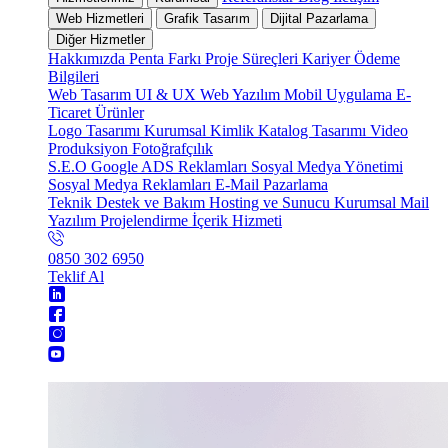
Web Hizmetleri
Grafik Tasarım
Dijital Pazarlama
Diğer Hizmetler
Hakkımızda
Penta Farkı
Proje Süreçleri
Kariyer
Ödeme
Bilgileri
Web Tasarım
UI & UX
Web Yazılım
Mobil Uygulama
E-
Ticaret
Ürünler
Logo Tasarımı
Kurumsal Kimlik
Katalog Tasarımı
Video
Produksiyon
Fotoğrafçılık
S.E.O
Google ADS Reklamları
Sosyal Medya Yönetimi
Sosyal Medya Reklamları
E-Mail Pazarlama
Teknik Destek ve Bakım
Hosting ve Sunucu
Kurumsal Mail
Yazılım Projelendirme
İçerik Hizmeti
0850 302 6950
Teklif Al