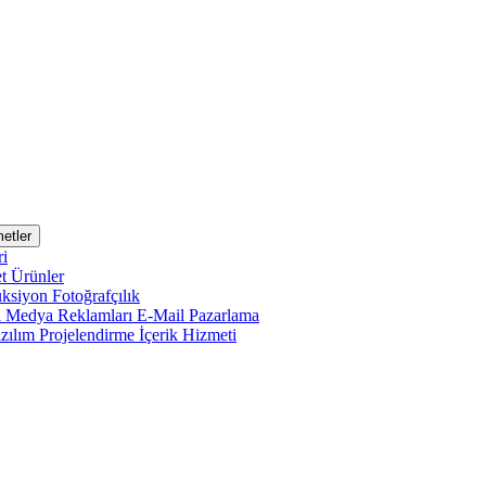
etler
ri
et
Ürünler
uksiyon
Fotoğrafçılık
l Medya Reklamları
E-Mail Pazarlama
zılım Projelendirme
İçerik Hizmeti