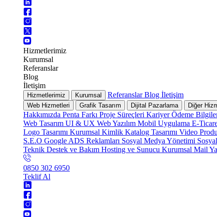
Hizmetlerimiz
Kurumsal
Referanslar
Blog
İletişim
Referanslar
Blog
İletişim
Hizmetlerimiz
Kurumsal
Web Hizmetleri
Grafik Tasarım
Dijital Pazarlama
Diğer Hizm
Hakkımızda
Penta Farkı
Proje Süreçleri
Kariyer
Ödeme Bilgile
Web Tasarım
UI & UX
Web Yazılım
Mobil Uygulama
E-Ticar
Logo Tasarımı
Kurumsal Kimlik
Katalog Tasarımı
Video Prod
S.E.O
Google ADS Reklamları
Sosyal Medya Yönetimi
Sosya
Teknik Destek ve Bakım
Hosting ve Sunucu
Kurumsal Mail
Ya
0850 302 6950
Teklif Al