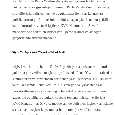
Yazılım’nın ve Penta Yazılım ile iş ilişkisi içerisinde olan kişilerin
hukuki ve ticari güvenliğinin temini, Penta Yazılım’nın ticari ve iş
stratejilerinin belirlenmesi ve uygulanması ile insan kaynakları
politikalarının yürütülmesinin temini amaçlarıyla, kanunen yetkili
kamu kurumları ve özel kişilere, KVK Kanunu’nun 8. ve 9.
maddelerinde belirtilen kişisel veri işleme şartları ve amaçları
çerçevesinde aktarılabilecektir.
Kişisel Veri Toplamanın Yöntemi ve Hukuki Sebebi
Kişisel verileriniz, her türlü sözlü, yazılı ya da elektronik ortamda,
yukarıda yer verilen amaçlar doğrultusunda Penta Yazılım tarafından
sunulan ürün ve hizmetlerin belirlenen yasal çerçevede sunulabilmesi
ve bu kapsamda Penta Yazılım’nın sözleşme ve yasadan doğan
mesuliyetlerini eksiksiz ve doğru bir şekilde yerine getirebilmesi
gayesi ile edinilir. Bu hukuki sebeple toplanan kişisel verileriniz
KVK Kanunu’nun 5. ve 6. maddelerinde belirtilen kişisel veri işleme
şartları ve amaçları kapsamında bu metnin (1) ve (2) numaralı