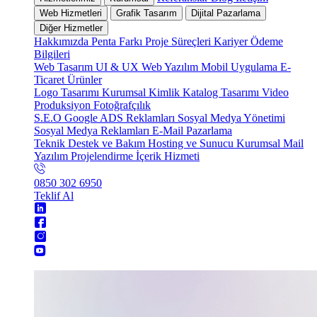
Web Hizmetleri
Grafik Tasarım
Dijital Pazarlama
Diğer Hizmetler
Hakkımızda
Penta Farkı
Proje Süreçleri
Kariyer
Ödeme
Bilgileri
Web Tasarım
UI & UX
Web Yazılım
Mobil Uygulama
E-
Ticaret
Ürünler
Logo Tasarımı
Kurumsal Kimlik
Katalog Tasarımı
Video
Produksiyon
Fotoğrafçılık
S.E.O
Google ADS Reklamları
Sosyal Medya Yönetimi
Sosyal Medya Reklamları
E-Mail Pazarlama
Teknik Destek ve Bakım
Hosting ve Sunucu
Kurumsal Mail
Yazılım Projelendirme
İçerik Hizmeti
0850 302 6950
Teklif Al