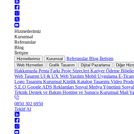
Hizmetlerimiz
Kurumsal
Referanslar
Blog
İletişim
Referanslar
Blog
İletişim
Hizmetlerimiz
Kurumsal
Web Hizmetleri
Grafik Tasarım
Dijital Pazarlama
Diğer Hizm
Hakkımızda
Penta Farkı
Proje Süreçleri
Kariyer
Ödeme Bilgile
Web Tasarım
UI & UX
Web Yazılım
Mobil Uygulama
E-Ticar
Logo Tasarımı
Kurumsal Kimlik
Katalog Tasarımı
Video Prod
S.E.O
Google ADS Reklamları
Sosyal Medya Yönetimi
Sosya
Teknik Destek ve Bakım
Hosting ve Sunucu
Kurumsal Mail
Ya
0850 302 6950
Teklif Al