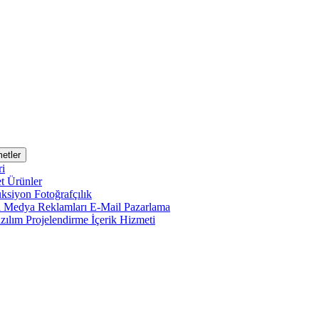
etler
ri
et
Ürünler
uksiyon
Fotoğrafçılık
l Medya Reklamları
E-Mail Pazarlama
zılım Projelendirme
İçerik Hizmeti