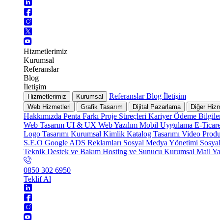
Hizmetlerimiz
Kurumsal
Referanslar
Blog
İletişim
Referanslar
Blog
İletişim
Hizmetlerimiz
Kurumsal
Web Hizmetleri
Grafik Tasarım
Dijital Pazarlama
Diğer Hizm
Hakkımızda
Penta Farkı
Proje Süreçleri
Kariyer
Ödeme Bilgile
Web Tasarım
UI & UX
Web Yazılım
Mobil Uygulama
E-Ticar
Logo Tasarımı
Kurumsal Kimlik
Katalog Tasarımı
Video Prod
S.E.O
Google ADS Reklamları
Sosyal Medya Yönetimi
Sosya
Teknik Destek ve Bakım
Hosting ve Sunucu
Kurumsal Mail
Ya
0850 302 6950
Teklif Al