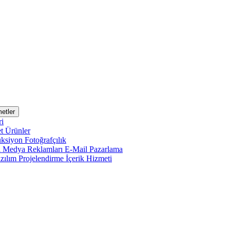
etler
ri
et
Ürünler
uksiyon
Fotoğrafçılık
l Medya Reklamları
E-Mail Pazarlama
zılım Projelendirme
İçerik Hizmeti