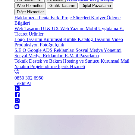
Web Hizmetleri
Grafik Tasarım
Dijital Pazarlama
Diğer Hizmetler
Hakkımızda
Penta Farkı
Proje Süreçleri
Kariyer
Ödeme
Bilgileri
Web Tasarım
UI & UX
Web Yazılım
Mobil Uygulama
E-
Ticaret
Ürünler
Logo Tasarımı
Kurumsal Kimlik
Katalog Tasarımı
Video
Produksiyon
Fotoğrafçılık
S.E.O
Google ADS Reklamları
Sosyal Medya Yönetimi
Sosyal Medya Reklamları
E-Mail Pazarlama
Teknik Destek ve Bakım
Hosting ve Sunucu
Kurumsal Mail
Yazılım Projelendirme
İçerik Hizmeti
0850 302 6950
Teklif Al