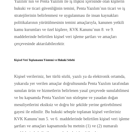
Yazılım’nın ve Penta Yazılım ile iş ilişkisi içerisinde olan kişilerin
hukuki ve ticari güvenliğinin temini, Penta Yazılım’nın ticari ve iş
stratejilerinin belirlenmesi ve uygulanması ile insan kaynakları
politikalarının yürütülmesinin temini amaçlarıyla, kanunen yetkili
kamu kurumları ve özel kişilere, KVK Kanunu’nun 8. ve 9.
maddelerinde belirtilen kişisel veri işleme şartları ve amaçları
çerçevesinde aktarılabilecektir.
Kişisel Veri Toplamanın Yöntemi ve Hukuki Sebebi
Kişisel verileriniz, her türlü sözlü, yazılı ya da elektronik ortamda,
yukarıda yer verilen amaçlar doğrultusunda Penta Yazılım tarafından
sunulan ürün ve hizmetlerin belirlenen yasal çerçevede sunulabilmesi
ve bu kapsamda Penta Yazılım’nın sözleşme ve yasadan doğan
mesuliyetlerini eksiksiz ve doğru bir şekilde yerine getirebilmesi
gayesi ile edinilir. Bu hukuki sebeple toplanan kişisel verileriniz
KVK Kanunu’nun 5. ve 6. maddelerinde belirtilen kişisel veri işleme
şartları ve amaçları kapsamında bu metnin (1) ve (2) numaralı