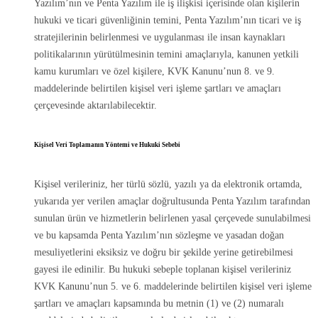
Yazılım’nın ve Penta Yazılım ile iş ilişkisi içerisinde olan kişilerin
hukuki ve ticari güvenliğinin temini, Penta Yazılım’nın ticari ve iş
stratejilerinin belirlenmesi ve uygulanması ile insan kaynakları
politikalarının yürütülmesinin temini amaçlarıyla, kanunen yetkili
kamu kurumları ve özel kişilere, KVK Kanunu’nun 8. ve 9.
maddelerinde belirtilen kişisel veri işleme şartları ve amaçları
çerçevesinde aktarılabilecektir.
Kişisel Veri Toplamanın Yöntemi ve Hukuki Sebebi
Kişisel verileriniz, her türlü sözlü, yazılı ya da elektronik ortamda,
yukarıda yer verilen amaçlar doğrultusunda Penta Yazılım tarafından
sunulan ürün ve hizmetlerin belirlenen yasal çerçevede sunulabilmesi
ve bu kapsamda Penta Yazılım’nın sözleşme ve yasadan doğan
mesuliyetlerini eksiksiz ve doğru bir şekilde yerine getirebilmesi
gayesi ile edinilir. Bu hukuki sebeple toplanan kişisel verileriniz
KVK Kanunu’nun 5. ve 6. maddelerinde belirtilen kişisel veri işleme
şartları ve amaçları kapsamında bu metnin (1) ve (2) numaralı