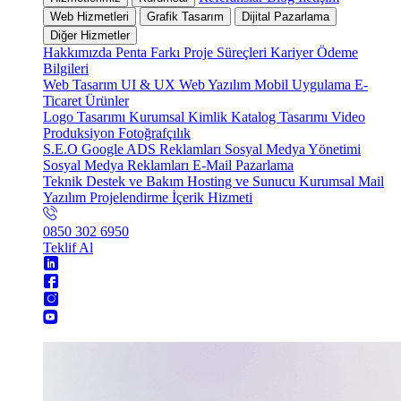
Web Hizmetleri
Grafik Tasarım
Dijital Pazarlama
Diğer Hizmetler
Hakkımızda
Penta Farkı
Proje Süreçleri
Kariyer
Ödeme
Bilgileri
Web Tasarım
UI & UX
Web Yazılım
Mobil Uygulama
E-
Ticaret
Ürünler
Logo Tasarımı
Kurumsal Kimlik
Katalog Tasarımı
Video
Produksiyon
Fotoğrafçılık
S.E.O
Google ADS Reklamları
Sosyal Medya Yönetimi
Sosyal Medya Reklamları
E-Mail Pazarlama
Teknik Destek ve Bakım
Hosting ve Sunucu
Kurumsal Mail
Yazılım Projelendirme
İçerik Hizmeti
0850 302 6950
Teklif Al