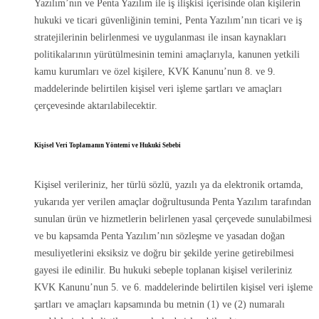
Yazılım’nın ve Penta Yazılım ile iş ilişkisi içerisinde olan kişilerin
hukuki ve ticari güvenliğinin temini, Penta Yazılım’nın ticari ve iş
stratejilerinin belirlenmesi ve uygulanması ile insan kaynakları
politikalarının yürütülmesinin temini amaçlarıyla, kanunen yetkili
kamu kurumları ve özel kişilere, KVK Kanunu’nun 8. ve 9.
maddelerinde belirtilen kişisel veri işleme şartları ve amaçları
çerçevesinde aktarılabilecektir.
Kişisel Veri Toplamanın Yöntemi ve Hukuki Sebebi
Kişisel verileriniz, her türlü sözlü, yazılı ya da elektronik ortamda,
yukarıda yer verilen amaçlar doğrultusunda Penta Yazılım tarafından
sunulan ürün ve hizmetlerin belirlenen yasal çerçevede sunulabilmesi
ve bu kapsamda Penta Yazılım’nın sözleşme ve yasadan doğan
mesuliyetlerini eksiksiz ve doğru bir şekilde yerine getirebilmesi
gayesi ile edinilir. Bu hukuki sebeple toplanan kişisel verileriniz
KVK Kanunu’nun 5. ve 6. maddelerinde belirtilen kişisel veri işleme
şartları ve amaçları kapsamında bu metnin (1) ve (2) numaralı