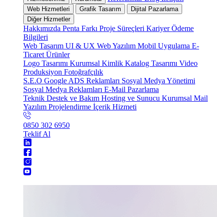
Web Hizmetleri
Grafik Tasarım
Dijital Pazarlama
Diğer Hizmetler
Hakkımızda
Penta Farkı
Proje Süreçleri
Kariyer
Ödeme
Bilgileri
Web Tasarım
UI & UX
Web Yazılım
Mobil Uygulama
E-
Ticaret
Ürünler
Logo Tasarımı
Kurumsal Kimlik
Katalog Tasarımı
Video
Produksiyon
Fotoğrafçılık
S.E.O
Google ADS Reklamları
Sosyal Medya Yönetimi
Sosyal Medya Reklamları
E-Mail Pazarlama
Teknik Destek ve Bakım
Hosting ve Sunucu
Kurumsal Mail
Yazılım Projelendirme
İçerik Hizmeti
0850 302 6950
Teklif Al