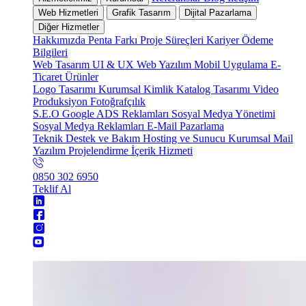
Web Hizmetleri
Grafik Tasarım
Dijital Pazarlama
Diğer Hizmetler
Hakkımızda
Penta Farkı
Proje Süreçleri
Kariyer
Ödeme
Bilgileri
Web Tasarım
UI & UX
Web Yazılım
Mobil Uygulama
E-
Ticaret
Ürünler
Logo Tasarımı
Kurumsal Kimlik
Katalog Tasarımı
Video
Produksiyon
Fotoğrafçılık
S.E.O
Google ADS Reklamları
Sosyal Medya Yönetimi
Sosyal Medya Reklamları
E-Mail Pazarlama
Teknik Destek ve Bakım
Hosting ve Sunucu
Kurumsal Mail
Yazılım Projelendirme
İçerik Hizmeti
0850 302 6950
Teklif Al