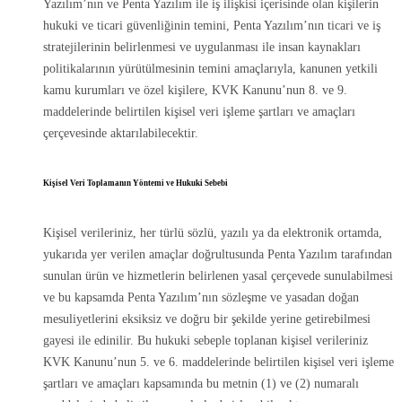
Yazılım’nın ve Penta Yazılım ile iş ilişkisi içerisinde olan kişilerin
hukuki ve ticari güvenliğinin temini, Penta Yazılım’nın ticari ve iş
stratejilerinin belirlenmesi ve uygulanması ile insan kaynakları
politikalarının yürütülmesinin temini amaçlarıyla, kanunen yetkili
kamu kurumları ve özel kişilere, KVK Kanunu’nun 8. ve 9.
maddelerinde belirtilen kişisel veri işleme şartları ve amaçları
çerçevesinde aktarılabilecektir.
Kişisel Veri Toplamanın Yöntemi ve Hukuki Sebebi
Kişisel verileriniz, her türlü sözlü, yazılı ya da elektronik ortamda,
yukarıda yer verilen amaçlar doğrultusunda Penta Yazılım tarafından
sunulan ürün ve hizmetlerin belirlenen yasal çerçevede sunulabilmesi
ve bu kapsamda Penta Yazılım’nın sözleşme ve yasadan doğan
mesuliyetlerini eksiksiz ve doğru bir şekilde yerine getirebilmesi
gayesi ile edinilir. Bu hukuki sebeple toplanan kişisel verileriniz
KVK Kanunu’nun 5. ve 6. maddelerinde belirtilen kişisel veri işleme
şartları ve amaçları kapsamında bu metnin (1) ve (2) numaralı