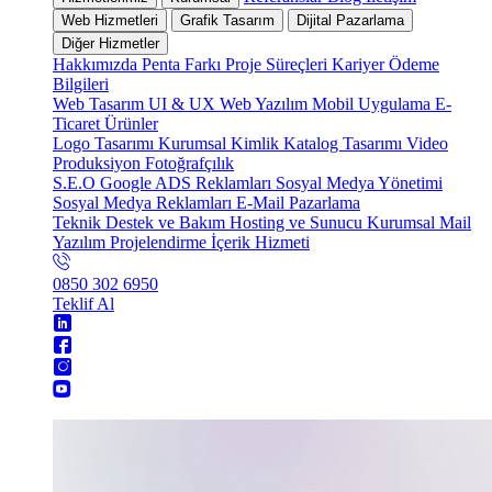
Web Hizmetleri
Grafik Tasarım
Dijital Pazarlama
Diğer Hizmetler
Hakkımızda
Penta Farkı
Proje Süreçleri
Kariyer
Ödeme
Bilgileri
Web Tasarım
UI & UX
Web Yazılım
Mobil Uygulama
E-
Ticaret
Ürünler
Logo Tasarımı
Kurumsal Kimlik
Katalog Tasarımı
Video
Produksiyon
Fotoğrafçılık
S.E.O
Google ADS Reklamları
Sosyal Medya Yönetimi
Sosyal Medya Reklamları
E-Mail Pazarlama
Teknik Destek ve Bakım
Hosting ve Sunucu
Kurumsal Mail
Yazılım Projelendirme
İçerik Hizmeti
0850 302 6950
Teklif Al