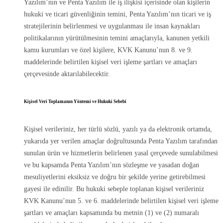
Yazılım’nın ve Penta Yazılım ile iş ilişkisi içerisinde olan kişilerin
hukuki ve ticari güvenliğinin temini, Penta Yazılım’nın ticari ve iş
stratejilerinin belirlenmesi ve uygulanması ile insan kaynakları
politikalarının yürütülmesinin temini amaçlarıyla, kanunen yetkili
kamu kurumları ve özel kişilere, KVK Kanunu’nun 8. ve 9.
maddelerinde belirtilen kişisel veri işleme şartları ve amaçları
çerçevesinde aktarılabilecektir.
Kişisel Veri Toplamanın Yöntemi ve Hukuki Sebebi
Kişisel verileriniz, her türlü sözlü, yazılı ya da elektronik ortamda,
yukarıda yer verilen amaçlar doğrultusunda Penta Yazılım tarafından
sunulan ürün ve hizmetlerin belirlenen yasal çerçevede sunulabilmesi
ve bu kapsamda Penta Yazılım’nın sözleşme ve yasadan doğan
mesuliyetlerini eksiksiz ve doğru bir şekilde yerine getirebilmesi
gayesi ile edinilir. Bu hukuki sebeple toplanan kişisel verileriniz
KVK Kanunu’nun 5. ve 6. maddelerinde belirtilen kişisel veri işleme
şartları ve amaçları kapsamında bu metnin (1) ve (2) numaralı