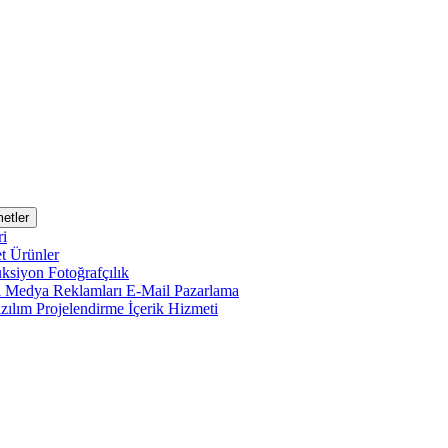
etler
ri
et
Ürünler
uksiyon
Fotoğrafçılık
l Medya Reklamları
E-Mail Pazarlama
zılım Projelendirme
İçerik Hizmeti