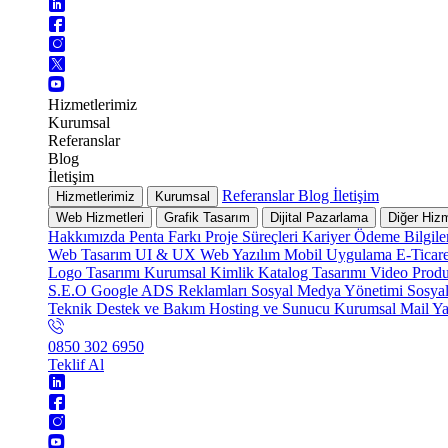
Hizmetlerimiz
Kurumsal
Referanslar
Blog
İletişim
Referanslar
Blog
İletişim
Hizmetlerimiz
Kurumsal
Web Hizmetleri
Grafik Tasarım
Dijital Pazarlama
Diğer Hizm
Hakkımızda
Penta Farkı
Proje Süreçleri
Kariyer
Ödeme Bilgile
Web Tasarım
UI & UX
Web Yazılım
Mobil Uygulama
E-Ticar
Logo Tasarımı
Kurumsal Kimlik
Katalog Tasarımı
Video Prod
S.E.O
Google ADS Reklamları
Sosyal Medya Yönetimi
Sosya
Teknik Destek ve Bakım
Hosting ve Sunucu
Kurumsal Mail
Ya
0850 302 6950
Teklif Al