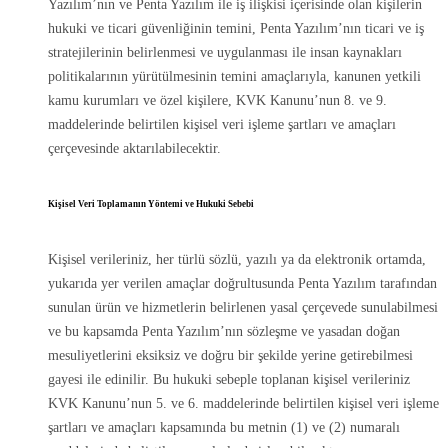
Yazılım’nın ve Penta Yazılım ile iş ilişkisi içerisinde olan kişilerin
hukuki ve ticari güvenliğinin temini, Penta Yazılım’nın ticari ve iş
stratejilerinin belirlenmesi ve uygulanması ile insan kaynakları
politikalarının yürütülmesinin temini amaçlarıyla, kanunen yetkili
kamu kurumları ve özel kişilere, KVK Kanunu’nun 8. ve 9.
maddelerinde belirtilen kişisel veri işleme şartları ve amaçları
çerçevesinde aktarılabilecektir.
Kişisel Veri Toplamanın Yöntemi ve Hukuki Sebebi
Kişisel verileriniz, her türlü sözlü, yazılı ya da elektronik ortamda,
yukarıda yer verilen amaçlar doğrultusunda Penta Yazılım tarafından
sunulan ürün ve hizmetlerin belirlenen yasal çerçevede sunulabilmesi
ve bu kapsamda Penta Yazılım’nın sözleşme ve yasadan doğan
mesuliyetlerini eksiksiz ve doğru bir şekilde yerine getirebilmesi
gayesi ile edinilir. Bu hukuki sebeple toplanan kişisel verileriniz
KVK Kanunu’nun 5. ve 6. maddelerinde belirtilen kişisel veri işleme
şartları ve amaçları kapsamında bu metnin (1) ve (2) numaralı