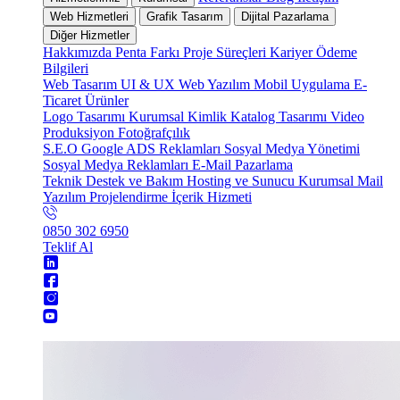
Web Hizmetleri
Grafik Tasarım
Dijital Pazarlama
Diğer Hizmetler
Hakkımızda
Penta Farkı
Proje Süreçleri
Kariyer
Ödeme
Bilgileri
Web Tasarım
UI & UX
Web Yazılım
Mobil Uygulama
E-
Ticaret
Ürünler
Logo Tasarımı
Kurumsal Kimlik
Katalog Tasarımı
Video
Produksiyon
Fotoğrafçılık
S.E.O
Google ADS Reklamları
Sosyal Medya Yönetimi
Sosyal Medya Reklamları
E-Mail Pazarlama
Teknik Destek ve Bakım
Hosting ve Sunucu
Kurumsal Mail
Yazılım Projelendirme
İçerik Hizmeti
0850 302 6950
Teklif Al