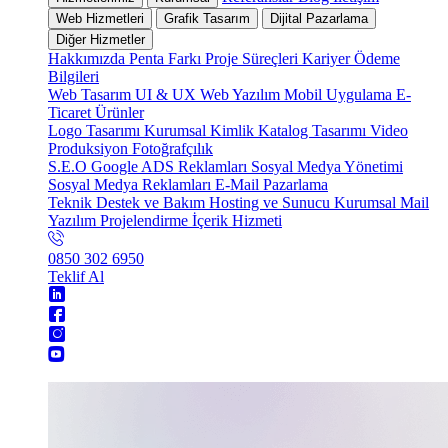
Web Hizmetleri
Grafik Tasarım
Dijital Pazarlama
Diğer Hizmetler
Hakkımızda
Penta Farkı
Proje Süreçleri
Kariyer
Ödeme
Bilgileri
Web Tasarım
UI & UX
Web Yazılım
Mobil Uygulama
E-
Ticaret
Ürünler
Logo Tasarımı
Kurumsal Kimlik
Katalog Tasarımı
Video
Produksiyon
Fotoğrafçılık
S.E.O
Google ADS Reklamları
Sosyal Medya Yönetimi
Sosyal Medya Reklamları
E-Mail Pazarlama
Teknik Destek ve Bakım
Hosting ve Sunucu
Kurumsal Mail
Yazılım Projelendirme
İçerik Hizmeti
0850 302 6950
Teklif Al