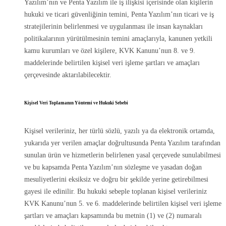
Yazılım’nın ve Penta Yazılım ile iş ilişkisi içerisinde olan kişilerin
hukuki ve ticari güvenliğinin temini, Penta Yazılım’nın ticari ve iş
stratejilerinin belirlenmesi ve uygulanması ile insan kaynakları
politikalarının yürütülmesinin temini amaçlarıyla, kanunen yetkili
kamu kurumları ve özel kişilere, KVK Kanunu’nun 8. ve 9.
maddelerinde belirtilen kişisel veri işleme şartları ve amaçları
çerçevesinde aktarılabilecektir.
Kişisel Veri Toplamanın Yöntemi ve Hukuki Sebebi
Kişisel verileriniz, her türlü sözlü, yazılı ya da elektronik ortamda,
yukarıda yer verilen amaçlar doğrultusunda Penta Yazılım tarafından
sunulan ürün ve hizmetlerin belirlenen yasal çerçevede sunulabilmesi
ve bu kapsamda Penta Yazılım’nın sözleşme ve yasadan doğan
mesuliyetlerini eksiksiz ve doğru bir şekilde yerine getirebilmesi
gayesi ile edinilir. Bu hukuki sebeple toplanan kişisel verileriniz
KVK Kanunu’nun 5. ve 6. maddelerinde belirtilen kişisel veri işleme
şartları ve amaçları kapsamında bu metnin (1) ve (2) numaralı