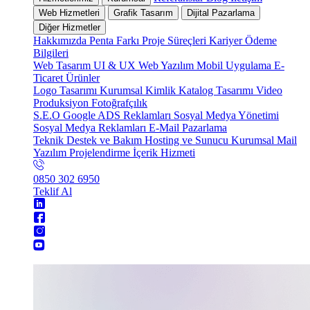
Web Hizmetleri
Grafik Tasarım
Dijital Pazarlama
Diğer Hizmetler
Hakkımızda
Penta Farkı
Proje Süreçleri
Kariyer
Ödeme
Bilgileri
Web Tasarım
UI & UX
Web Yazılım
Mobil Uygulama
E-
Ticaret
Ürünler
Logo Tasarımı
Kurumsal Kimlik
Katalog Tasarımı
Video
Produksiyon
Fotoğrafçılık
S.E.O
Google ADS Reklamları
Sosyal Medya Yönetimi
Sosyal Medya Reklamları
E-Mail Pazarlama
Teknik Destek ve Bakım
Hosting ve Sunucu
Kurumsal Mail
Yazılım Projelendirme
İçerik Hizmeti
0850 302 6950
Teklif Al