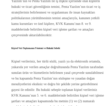
Yazılım’nın ve Penta Yazılım ile iş ilişkisi içerisinde olan kişilerin
hukuki ve ticari güvenliğinin temini, Penta Yazılım’nın ticari ve iş
stratejilerinin belirlenmesi ve uygulanması ile insan kaynakları
politikalarının yürütülmesinin temini amaçlarıyla, kanunen yetkili
kamu kurumları ve özel kişilere, KVK Kanunu’nun 8. ve 9.
maddelerinde belirtilen kişisel veri işleme şartları ve amaçları
çerçevesinde aktarılabilecektir.
Kişisel Veri Toplamanın Yöntemi ve Hukuki Sebebi
Kişisel verileriniz, her türlü sözlü, yazılı ya da elektronik ortamda,
yukarıda yer verilen amaçlar doğrultusunda Penta Yazılım tarafından
sunulan ürün ve hizmetlerin belirlenen yasal çerçevede sunulabilmesi
ve bu kapsamda Penta Yazılım’nın sözleşme ve yasadan doğan
mesuliyetlerini eksiksiz ve doğru bir şekilde yerine getirebilmesi
gayesi ile edinilir. Bu hukuki sebeple toplanan kişisel verileriniz
KVK Kanunu’nun 5. ve 6. maddelerinde belirtilen kişisel veri işleme
şartları ve amaçları kapsamında bu metnin (1) ve (2) numaralı