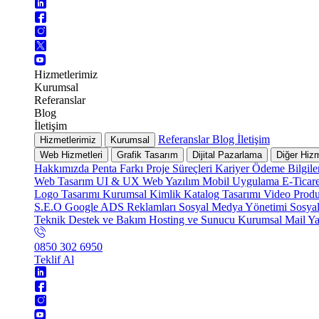
Hizmetlerimiz
Kurumsal
Referanslar
Blog
İletişim
Referanslar
Blog
İletişim
Hizmetlerimiz
Kurumsal
Web Hizmetleri
Grafik Tasarım
Dijital Pazarlama
Diğer Hizm
Hakkımızda
Penta Farkı
Proje Süreçleri
Kariyer
Ödeme Bilgile
Web Tasarım
UI & UX
Web Yazılım
Mobil Uygulama
E-Ticar
Logo Tasarımı
Kurumsal Kimlik
Katalog Tasarımı
Video Prod
S.E.O
Google ADS Reklamları
Sosyal Medya Yönetimi
Sosya
Teknik Destek ve Bakım
Hosting ve Sunucu
Kurumsal Mail
Ya
0850 302 6950
Teklif Al