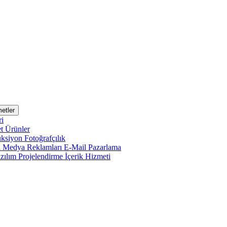
etler
ri
et
Ürünler
uksiyon
Fotoğrafçılık
l Medya Reklamları
E-Mail Pazarlama
zılım Projelendirme
İçerik Hizmeti