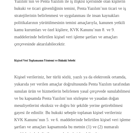
Yazılım’nın ve Penta Yazılım ile iş ilişkisi içerisinde olan kişilerin
hukuki ve ticari güvenliğinin temini, Penta Yazılım’nın ticari ve iş
stratejilerinin belirlenmesi ve uygulanması ile insan kaynakları
politikalarının yürütülmesinin temini amaçlarıyla, kanunen yetkili
kamu kurumları ve özel kişilere, KVK Kanunu’nun 8. ve 9.
maddelerinde belirtilen kişisel veri işleme şartları ve amaçları
çerçevesinde aktarılabilecektir.
Kişisel Veri Toplamanın Yöntemi ve Hukuki Sebebi
Kişisel verileriniz, her türlü sözlü, yazılı ya da elektronik ortamda,
yukarıda yer verilen amaçlar doğrultusunda Penta Yazılım tarafından
sunulan ürün ve hizmetlerin belirlenen yasal çerçevede sunulabilmesi
ve bu kapsamda Penta Yazılım’nın sözleşme ve yasadan doğan
mesuliyetlerini eksiksiz ve doğru bir şekilde yerine getirebilmesi
gayesi ile edinilir. Bu hukuki sebeple toplanan kişisel verileriniz
KVK Kanunu’nun 5. ve 6. maddelerinde belirtilen kişisel veri işleme
şartları ve amaçları kapsamında bu metnin (1) ve (2) numaralı