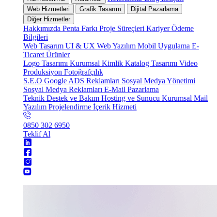
Web Hizmetleri
Grafik Tasarım
Dijital Pazarlama
Diğer Hizmetler
Hakkımızda
Penta Farkı
Proje Süreçleri
Kariyer
Ödeme
Bilgileri
Web Tasarım
UI & UX
Web Yazılım
Mobil Uygulama
E-
Ticaret
Ürünler
Logo Tasarımı
Kurumsal Kimlik
Katalog Tasarımı
Video
Produksiyon
Fotoğrafçılık
S.E.O
Google ADS Reklamları
Sosyal Medya Yönetimi
Sosyal Medya Reklamları
E-Mail Pazarlama
Teknik Destek ve Bakım
Hosting ve Sunucu
Kurumsal Mail
Yazılım Projelendirme
İçerik Hizmeti
0850 302 6950
Teklif Al